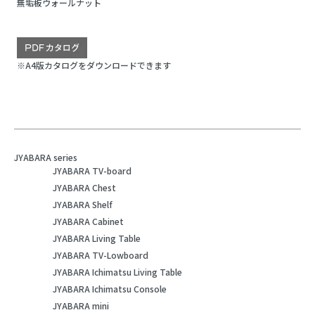
無垢板ウォールナット
※A4版カタログをダウンロードできます
JYABARA series
JYABARA TV-board
JYABARA Chest
JYABARA Shelf
JYABARA Cabinet
JYABARA Living Table
JYABARA TV-Lowboard
JYABARA Ichimatsu Living Table
JYABARA Ichimatsu Console
JYABARA mini