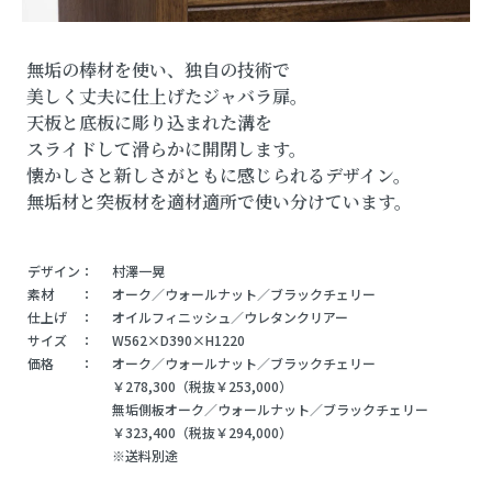
無垢の棒材を使い、独自の技術で
美しく丈夫に仕上げたジャバラ扉。
天板と底板に彫り込まれた溝を
スライドして滑らかに開閉します。
懐かしさと新しさがともに感じられるデザイン。
無垢材と突板材を適材適所で使い分けています。
デザイン：
村澤一晃
素材 ：
オーク／ウォールナット／ブラックチェリー
仕上げ ：
オイルフィニッシュ／ウレタンクリアー
サイズ ：
W562×D390×H1220
価格 ：
オーク／ウォールナット／ブラックチェリー
￥278,300（税抜￥253,000）
無垢側板オーク／ウォールナット／ブラックチェリー
￥323,400（税抜￥294,000）
※送料別途