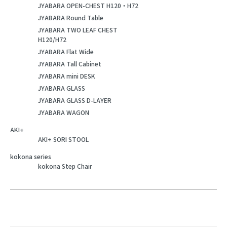
JYABARA OPEN-CHEST H120・H72
JYABARA Round Table
JYABARA TWO LEAF CHEST
H120/H72
JYABARA Flat Wide
JYABARA Tall Cabinet
JYABARA mini DESK
JYABARA GLASS
JYABARA GLASS D-LAYER
JYABARA WAGON
AKI+
AKI+ SORI STOOL
kokona series
kokona Step Chair