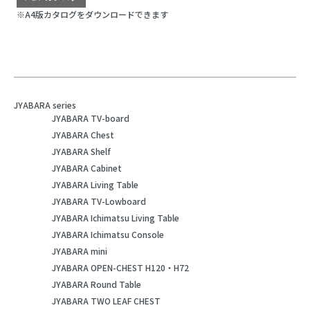
※A4版カタログをダウンロードできます
JYABARA series
JYABARA TV-board
JYABARA Chest
JYABARA Shelf
JYABARA Cabinet
JYABARA Living Table
JYABARA TV-Lowboard
JYABARA Ichimatsu Living Table
JYABARA Ichimatsu Console
JYABARA mini
JYABARA OPEN-CHEST H120・H72
JYABARA Round Table
JYABARA TWO LEAF CHEST