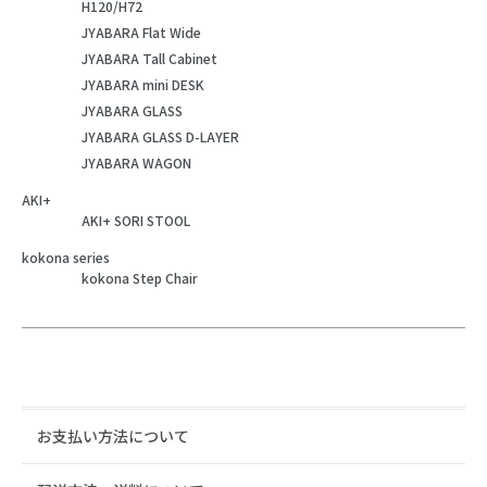
H120/H72
JYABARA Flat Wide
JYABARA Tall Cabinet
JYABARA mini DESK
JYABARA GLASS
JYABARA GLASS D-LAYER
JYABARA WAGON
AKI+
AKI+ SORI STOOL
kokona series
kokona Step Chair
お支払い方法について