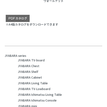
ウォールナット
※A4版カタログをダウンロードできます
JYABARA series
JYABARA TV-board
JYABARA Chest
JYABARA Shelf
JYABARA Cabinet
JYABARA Living Table
JYABARA TV-Lowboard
JYABARA Ichimatsu Living Table
JYABARA Ichimatsu Console
JYABARA mini