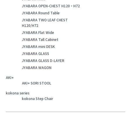
JYABARA OPEN-CHEST H120・H72
JYABARA Round Table
JYABARA TWO LEAF CHEST
H120/H72
JYABARA Flat Wide
JYABARA Tall Cabinet
JYABARA mini DESK
JYABARA GLASS
JYABARA GLASS D-LAYER
JYABARA WAGON
AKI+
AKI+ SORI STOOL
kokona series
kokona Step Chair