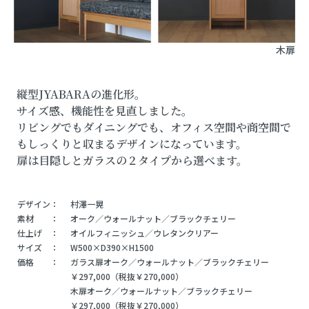
木扉
縦型JYABARAの進化形。
サイズ感、機能性を見直しました。
リビングでもダイニングでも、オフィス空間や商空間で
もしっくりと収まるデザインになっています。
扉は目隠しとガラスの２タイプから選べます。
デザイン：
村澤一晃
素材 ：
オーク／ウォールナット／ブラックチェリー
仕上げ ：
オイルフィニッシュ／ウレタンクリアー
サイズ ：
W500×D390×H1500
価格 ：
ガラス扉オーク／ウォールナット／ブラックチェリー
￥297,000（税抜￥270,000）
木扉オーク／ウォールナット／ブラックチェリー
￥297,000（税抜￥270,000）