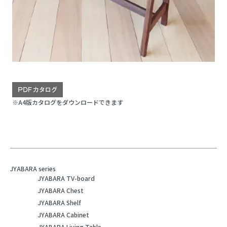
※A4版カタログをダウンロードできます
JYABARA series
JYABARA TV-board
JYABARA Chest
JYABARA Shelf
JYABARA Cabinet
JYABARA Living Table