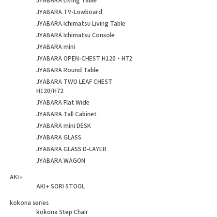
JYABARA TV-Lowboard
JYABARA Ichimatsu Living Table
JYABARA Ichimatsu Console
JYABARA mini
JYABARA OPEN-CHEST H120・H72
JYABARA Round Table
JYABARA TWO LEAF CHEST
H120/H72
JYABARA Flat Wide
JYABARA Tall Cabinet
JYABARA mini DESK
JYABARA GLASS
JYABARA GLASS D-LAYER
JYABARA WAGON
AKI+
AKI+ SORI STOOL
kokona series
kokona Step Chair