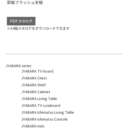
突板フラッシュ天板
※A4版カタログをダウンロードできます
JYABARA series
JYABARA TV-board
JYABARA Chest
JYABARA Shelf
JYABARA Cabinet
JYABARA Living Table
JYABARA TV-Lowboard
JYABARA Ichimatsu Living Table
JYABARA Ichimatsu Console
JYABARA mini