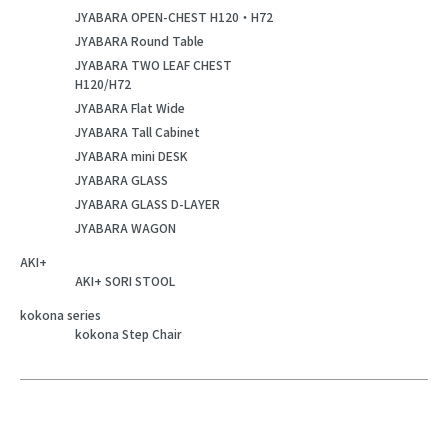
JYABARA OPEN-CHEST H120・H72
JYABARA Round Table
JYABARA TWO LEAF CHEST
H120/H72
JYABARA Flat Wide
JYABARA Tall Cabinet
JYABARA mini DESK
JYABARA GLASS
JYABARA GLASS D-LAYER
JYABARA WAGON
AKI+
AKI+ SORI STOOL
kokona series
kokona Step Chair