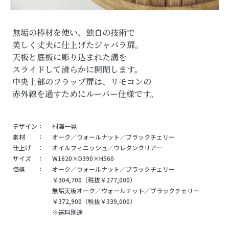
無垢の棒材を使い、独自の技術で
美しく丈夫に仕上げたジャバラ扉。
天板と底板に彫り込まれた溝を
スライドして滑らかに開閉します。
中央上部のフラップ扉は、リモコンの
赤外線を通すためにルーバー仕様です。
デザイン：
村澤一晃
素材 ：
オーク／ウォールナット／ブラックチェリー
仕上げ ：
オイルフィニッシュ／ウレタンクリアー
サイズ ：
W1620×D390×H560
価格 ：
オーク／ウォールナット／ブラックチェリー
￥304,700（税抜￥277,000）
無垢天板オーク／ウォールナット／ブラックチェリー
￥372,900（税抜￥339,000）
※送料別途